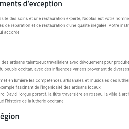
uments d’exception
ite des soins et une restauration experte, Nicolas est votre homme
ces de réparation et de restauration d’une qualité inégalée. Votre ins
lui accorde.
où des artisans talentueux travaillaient avec dévouement pour produi
e du peuple occitan, avec des influences variées provenant de diverses
 met en lumière les compétences artisanales et musicales des luthie
xemple fascinant de l’ingéniosité des artisans locaux.
 David, l’orgue portatif, la flûte traversière en roseau, la vièle à arche
 l’histoire de la lutherie occitane.
région