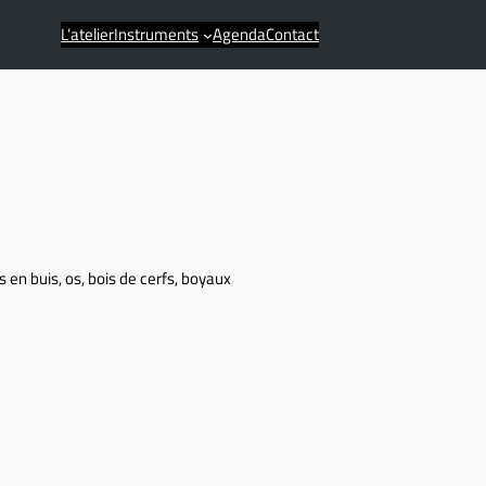
L’atelier
Instruments
Agenda
Contact
 en buis, os, bois de cerfs, boyaux