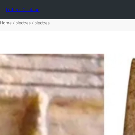
Lutherie Occitane
Home
/
plectres
/ plectres